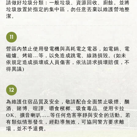
請做好垃圾分類：一般垃圾、資源回收、廚餘。並將
垃圾放置於指定的集中區，勿任意丟棄以維護營地整
潔。
營區內禁止使用發電機與高耗電之電器，如電鍋、電
磁爐、烤箱…等，以免造成跳電、線路損毀。(如未
依規定造成損壞或人員傷害，依法請求損壞賠償，不
得異議)
為維護住宿品質及安全，敬請配合全面禁止吸煙、酗
酒、賭博、喧譁、嚼食檳榔、吸食毒品、使用卡拉
OK、擴音喇叭…..等任何危害寧靜與安全的活動。若
有類似情形發生，經勸導無效，可協同警方要求離
場，並不予退費。